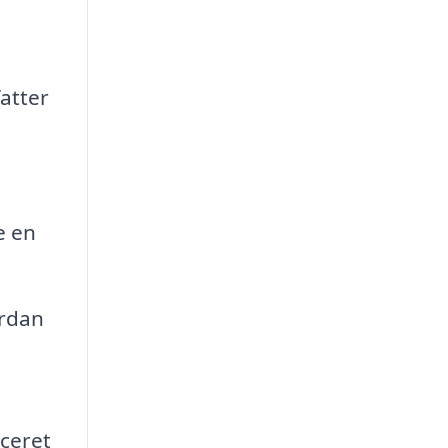
fatter
e en
ordan
ceret