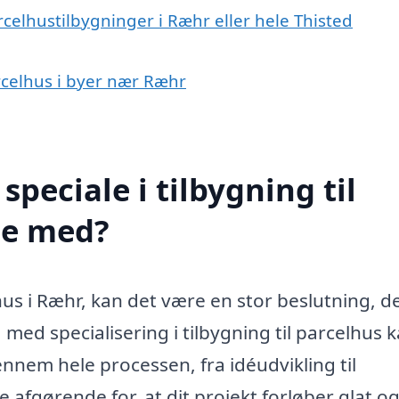
rcelhustilbygninger i Ræhr eller hele Thisted
arcelhus i byer nær Ræhr
peciale i tilbygning til
pe med?
hus i Ræhr, kan det være en stor beslutning, de
 med specialisering i tilbygning til parcelhus 
ennem hele processen, fra idéudvikling til
 afgørende for, at dit projekt forløber glat o