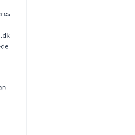
eres
s.dk
ede
kan