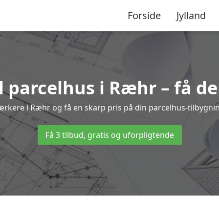
Forside
Jylland
l parcelhus i Ræhr – få d
værkere i Ræhr og få en skarp pris på din parcelhus-tilbygni
Få 3 tilbud, gratis og uforpligtende