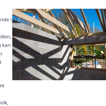
nde i
ilien,
g kan
er
t
mt
olk,