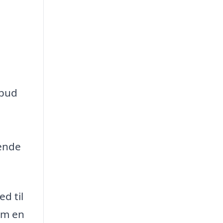
lbud
rende
d til
om en