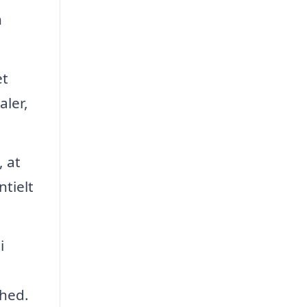
n
et
aler,
 at
tielt
i
ghed.