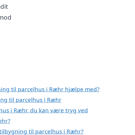
dit
 mod
ning til parcelhus i Ræhr hjælpe med?
ing til parcelhus i Ræhr
lhus i Ræhr, du kan være tryg ved
æhr?
ilbygning til parcelhus i Ræhr?