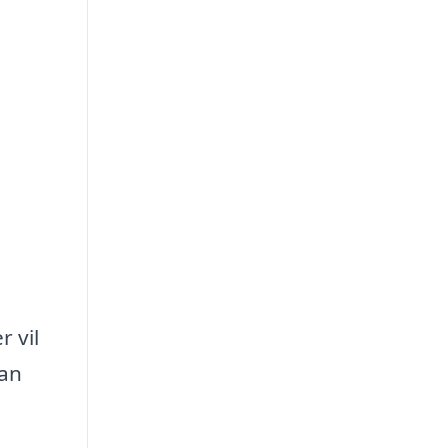
r vil
kan
g