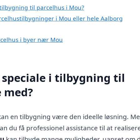
ilbygning til parcelhus i Mou?
rcelhustilbygninger i Mou eller hele Aalborg
parcelhus i byer nær Mou
peciale i tilbygning til
e med?
 kan en tilbygning være den ideelle løsning. M
 du få professionel assistance til at realisere
ou
kan tilbyde mange muligheder, uanset om 