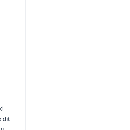
ed
 dit
du