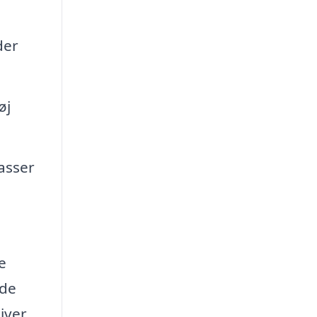
der
øj
asser
e
nde
iver