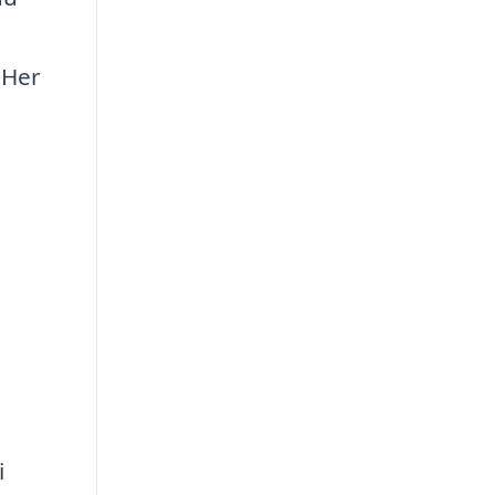
 Her
i