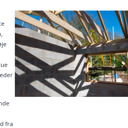
te
n,
øje
tue
heder
inde
d fra