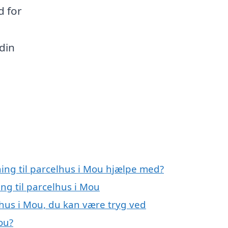
d for
din
ning til parcelhus i Mou hjælpe med?
ing til parcelhus i Mou
elhus i Mou, du kan være tryg ved
ou?