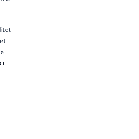
itet
 et
le
 i