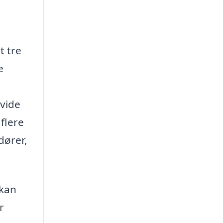
t tre
e
dvide
 flere
dører,
 kan
r