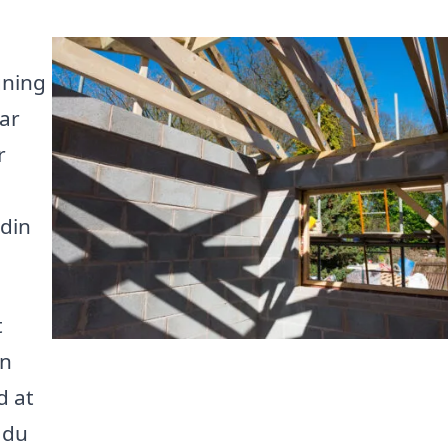
ygning
ar
r
 din
t
in
d at
å du