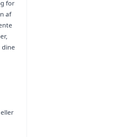
g for
n af
ente
er,
p dine
eller