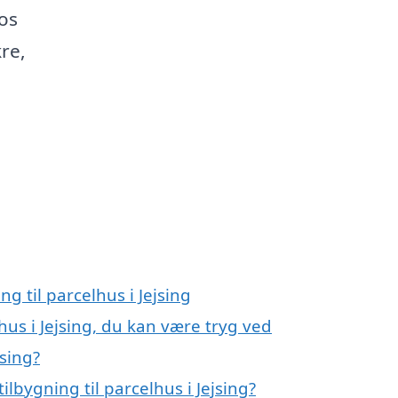
os
re,
ng til parcelhus i Jejsing
lhus i Jejsing, du kan være tryg ved
jsing?
lbygning til parcelhus i Jejsing?