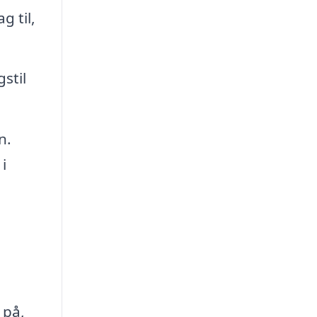
 til,
stil
n.
i
 på,