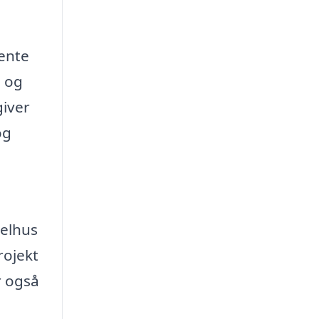
hente
, og
giver
og
celhus
rojekt
r også