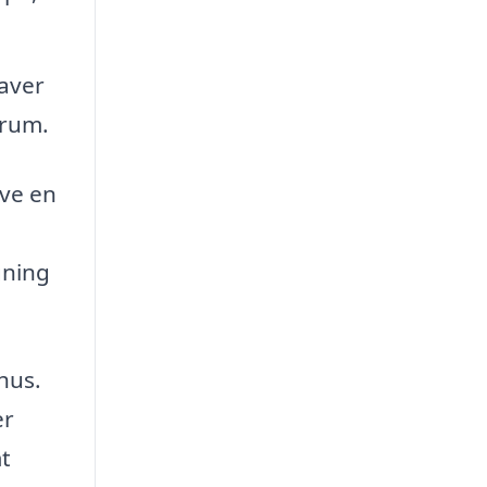
aver
 rum.
ave en
gning
hus.
er
mt