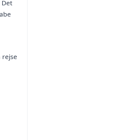
. Det
kabe
 rejse