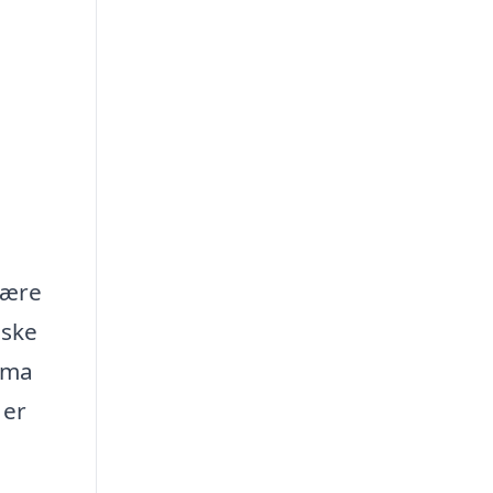
være
åske
irma
 er