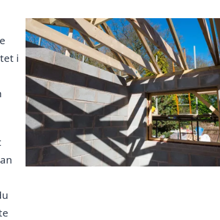
de
et i
n
t
kan
du
te