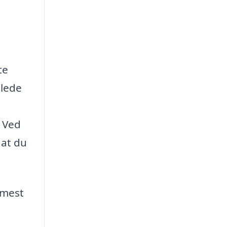
te
llede
. Ved
 at du
 mest