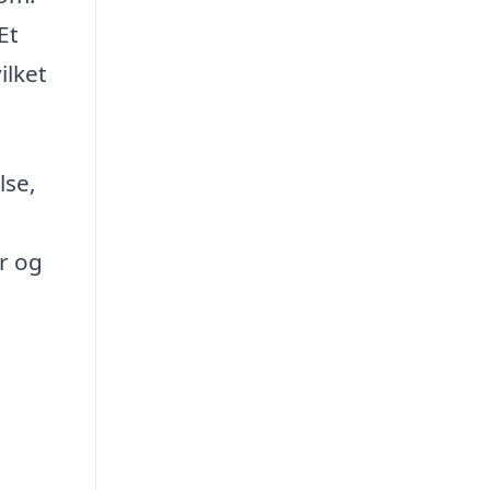
Et
ilket
lse,
er og