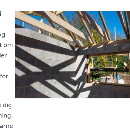
i
og
et om
ler
for
i dig
ning.
farne