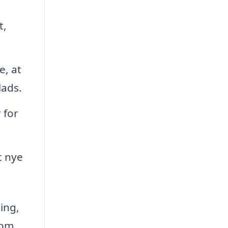
t,
e, at
lads.
 for
t nye
ing,
 om.