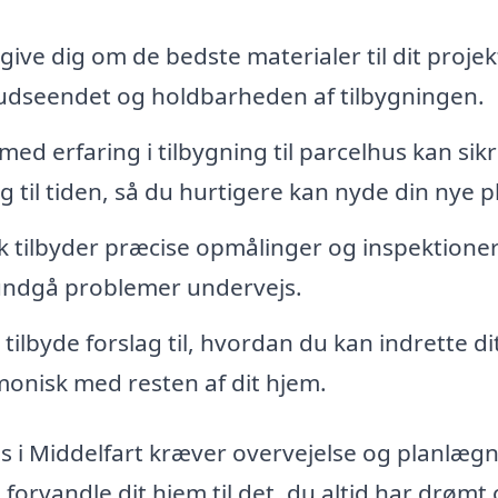
ive dig om de bedste materialer til dit projek
 udseendet og holdbarheden af tilbygningen.
 erfaring i tilbygning til parcelhus kan sikr
g til tiden, så du hurtigere kan nyde din nye p
k tilbyder præcise opmålinger og inspektioner
 undgå problemer undervejs.
lbyde forslag til, hvordan du kan indrette di
monisk med resten af dit hjem.
us i Middelfart kræver overvejelse og planlægn
forvandle dit hjem til det, du altid har drømt