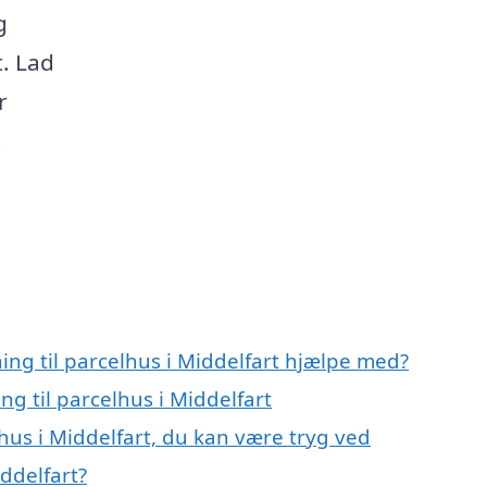
g
. Lad
r
.
ning til parcelhus i Middelfart hjælpe med?
ng til parcelhus i Middelfart
lhus i Middelfart, du kan være tryg ved
iddelfart?