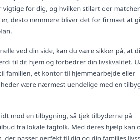
 vigtige for dig, og hvilken stilart der matcher
er, desto nemmere bliver det for firmaet at g
plan.
elle ved din side, kan du være sikker på, at d
ærdi til dit hjem og forbedrer din livskvalitet. 
l familien, et kontor til hjemmearbejde eller
ligheder være nærmest uendelige med en tilby
kridt mod en tilbygning, så tjek tilbyderne på
ilbud fra lokale fagfolk. Med deres hjælp kan 
er passer perfekt til dig og din families livsst