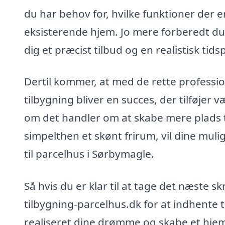
du har behov for, hvilke funktioner der er
eksisterende hjem. Jo mere forberedt du 
dig et præcist tilbud og en realistisk tids
Dertil kommer, at med de rette profession
tilbygning bliver en succes, der tilføjer v
om det handler om at skabe mere plads ti
simpelthen et skønt frirum, vil dine mu
til parcelhus i Sørbymagle.
Så hvis du er klar til at tage det næste s
tilbygning-parcelhus.dk for at indhente t
realiseret dine drømme og skabe et hjem, d