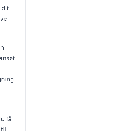
 dit
ive
in
Uanset
gning
du få
il.