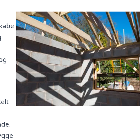
skabe
g
 og
elt
åde.
ygge