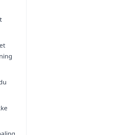
t
et
gning
 du
kke
maling