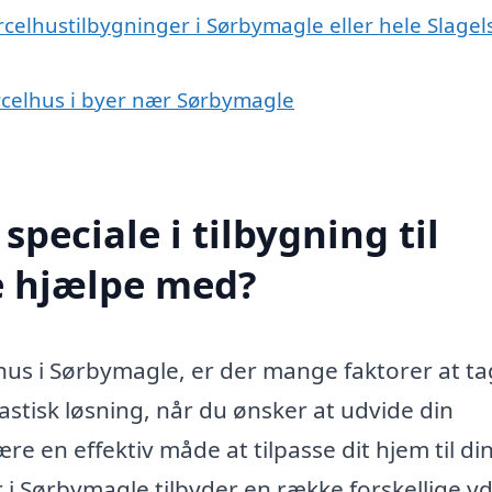
rcelhustilbygninger i Sørbymagle eller hele Slagel
parcelhus i byer nær Sørbymagle
peciale i tilbygning til
e hjælpe med?
elhus i Sørbymagle, er der mange faktorer at t
astisk løsning, når du ønsker at udvide din
re en effektiv måde at tilpasse dit hjem til di
 i Sørbymagle tilbyder en række forskellige y