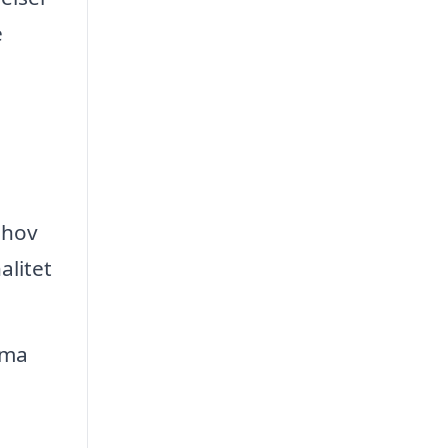
e
ehov
alitet
rma