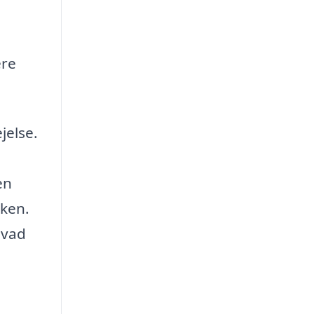
ere
jelse.
en
kken.
hvad