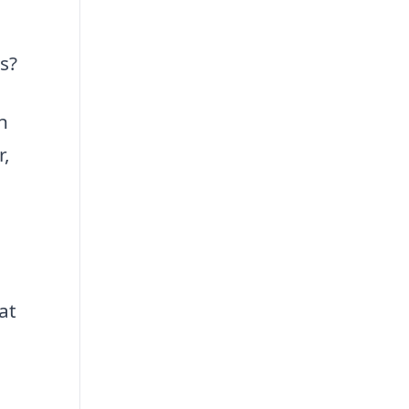
s?
n
r,
at