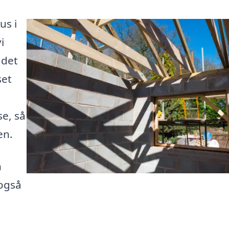
us i
i
 det
set
e, så
en.
n
også