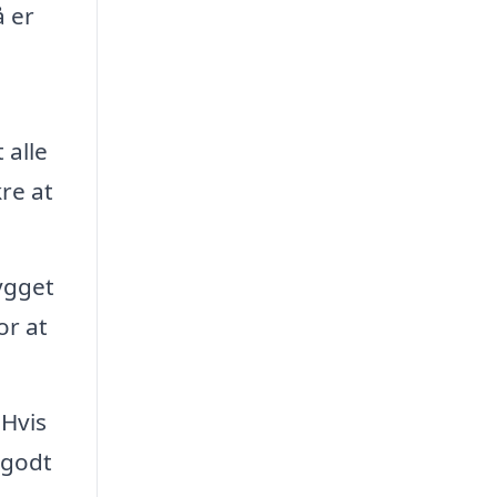
å er
 alle
re at
ygget
or at
 Hvis
 godt