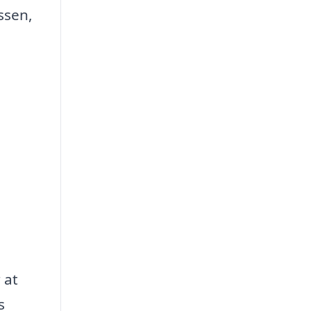
ssen,
 at
s