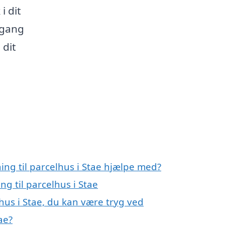
i dit
 gang
 dit
ing til parcelhus i Stae hjælpe med?
ng til parcelhus i Stae
lhus i Stae, du kan være tryg ved
ae?