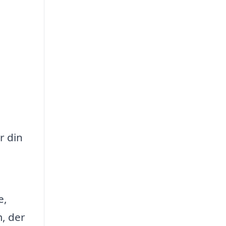
r din
e,
m, der