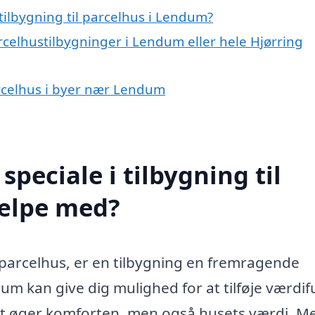
tilbygning til parcelhus i Lendum?
rcelhustilbygninger i Lendum eller hele Hjørring
parcelhus i byer nær Lendum
peciale i tilbygning til
ælpe med?
t parcelhus, er en tilbygning en fremragende
dum kan give dig mulighed for at tilføje værdif
blot øger komforten, men også husets værdi. M