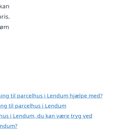
 kan
ris.
drøm
ning til parcelhus i Lendum hjælpe med?
ing til parcelhus i Lendum
elhus i Lendum, du kan være tryg ved
Lendum?