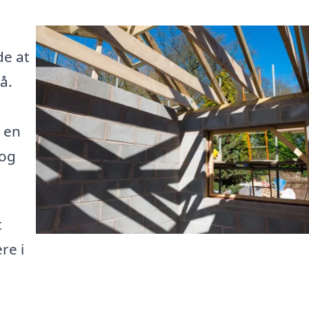
de at
å.
 en
 og
t
re i