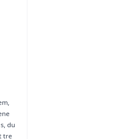
jem,
lene
ds, du
 tre