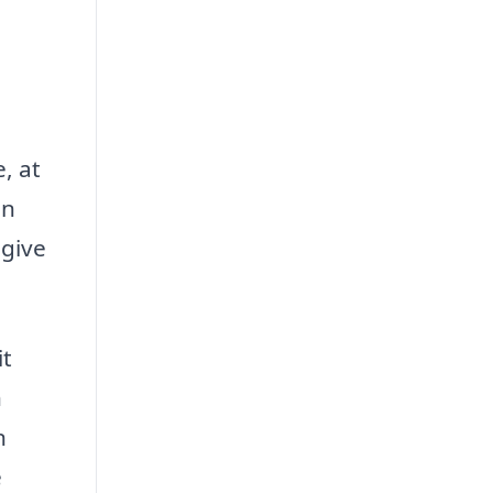
, at
en
 give
it
n
n
e