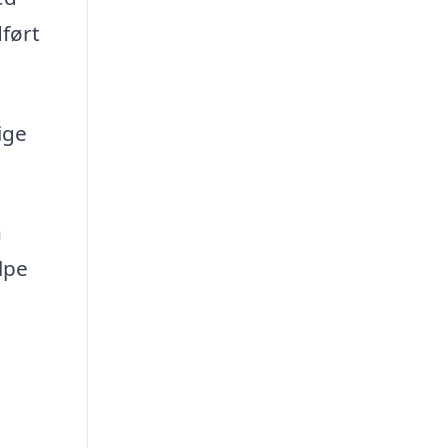
dført
ige
n
lpe