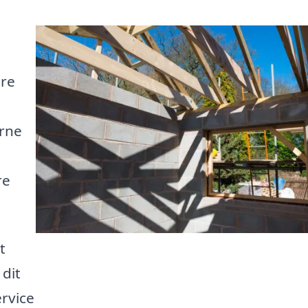
dre
rne
re
t
 dit
rvice