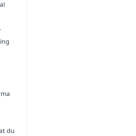
al
r
ning
irma
at du