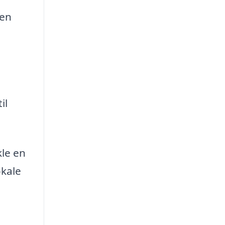
 en
il
kle en
okale