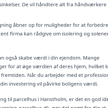
nkelser. De vil håndtere alt fra håndværkere t
gning åbner op for muligheder for at forbedr
tent firma kan rådgive om isolering og solener
 kan også skabe værdi i din ejendom. Mange
nger for at øge værdien af deres hjem, hvilket 
 i fremtiden. Når du arbejder med et professio
in investering vil påvirke boligens værdi.
ning til parcelhus i Hanstholm, er det en god id
lbygning-parcelhus.dk, gør det nemt for dig at