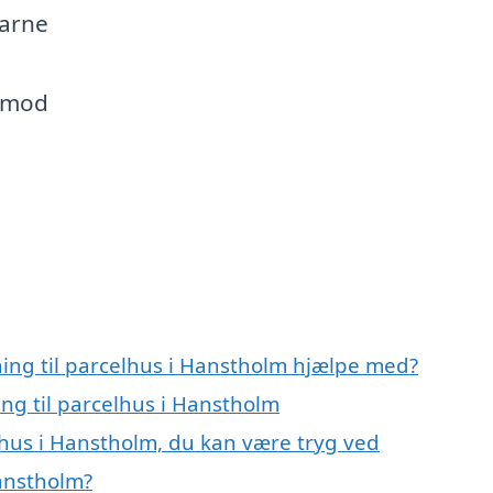
farne
n mod
ning til parcelhus i Hanstholm hjælpe med?
ing til parcelhus i Hanstholm
elhus i Hanstholm, du kan være tryg ved
Hanstholm?