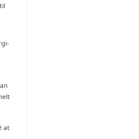
il
e
gi-
kan
nelt
é at