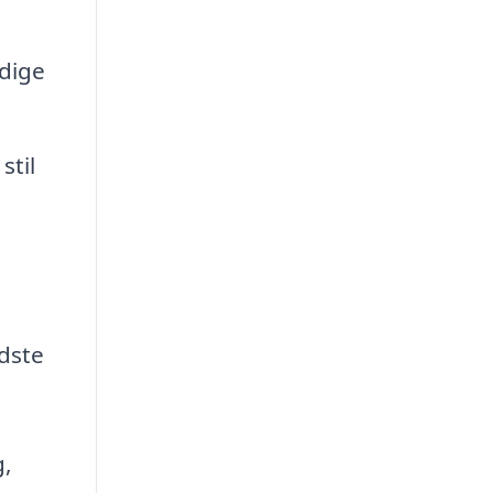
ndige
stil
dste
g,