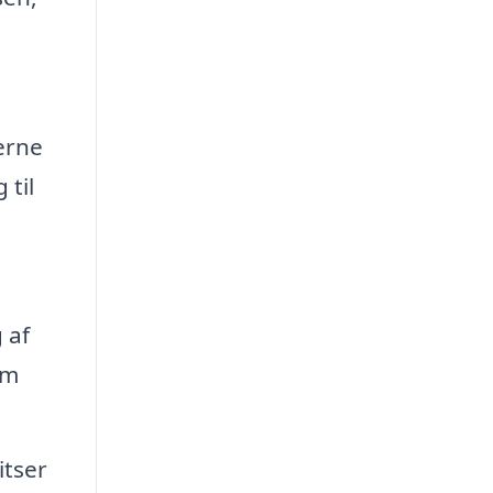
derne
 til
 af
om
itser