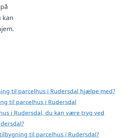
 på
u kan
hjem.
ning til parcelhus i Rudersdal hjælpe med?
ing til parcelhus i Rudersdal
lhus i Rudersdal, du kan være tryg ved
udersdal?
ilbygning til parcelhus i Rudersdal?