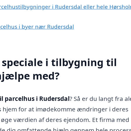
rcelhustilbygninger i Rudersdal eller hele Hørsho
arcelhus i byer nær Rudersdal
peciale i tilbygning til
 hjælpe med?
il parcelhus i Rudersdal
? Så er du langt fra a
s hjem for at imødekomme ændringer i deres
ler øge værdien af deres ejendom. Et firma med
lbyde dig omfattende hjælp gennem hele proces