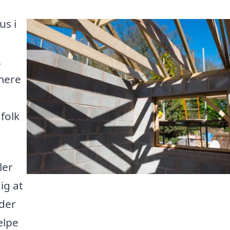
us i
,
 mere
folk
ler
ig at
 der
ælpe