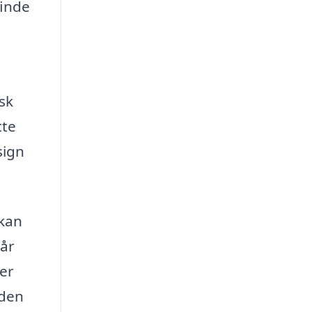
finde
sk
tte
sign
 kan
tår
der
 den