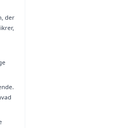
n, der
ikrer,
ge
ende.
 hvad
e