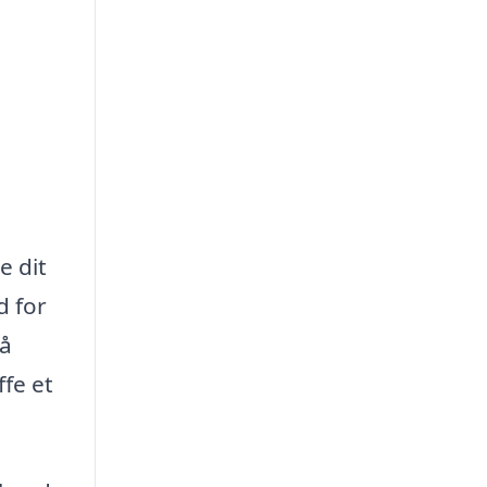
e dit
d for
på
ffe et