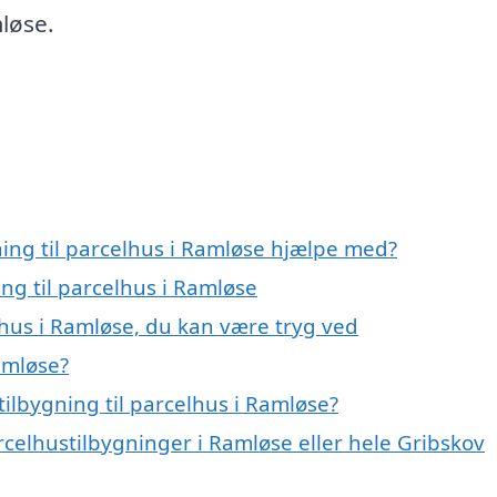
mløse.
ning til parcelhus i Ramløse hjælpe med?
ing til parcelhus i Ramløse
elhus i Ramløse, du kan være tryg ved
amløse?
ilbygning til parcelhus i Ramløse?
rcelhustilbygninger i Ramløse eller hele Gribskov