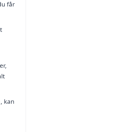
du får
t
er,
lt
d, kan