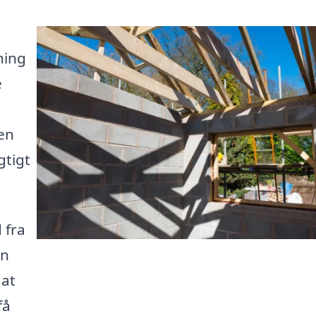
ning
e
en
gtigt
 fra
in
 at
få