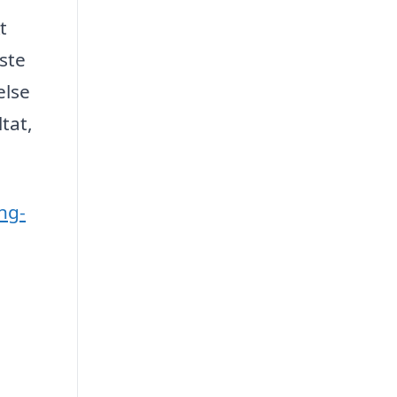
t
dste
else
tat,
ing-