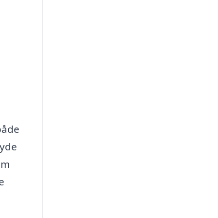
 både
byde
em
e