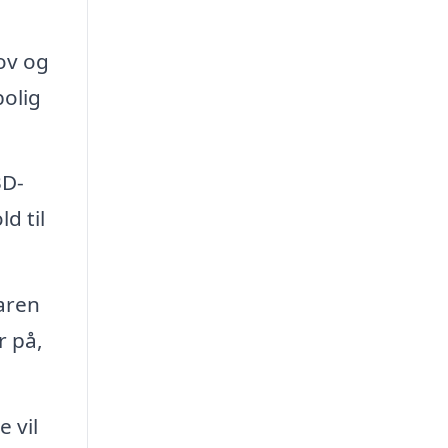
ov og
bolig
3D-
d til
aren
r på,
 vil