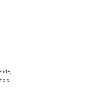
ende,
 hele