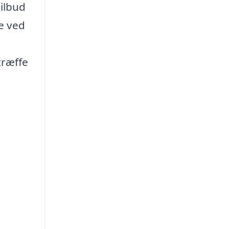
tilbud
e ved
træffe