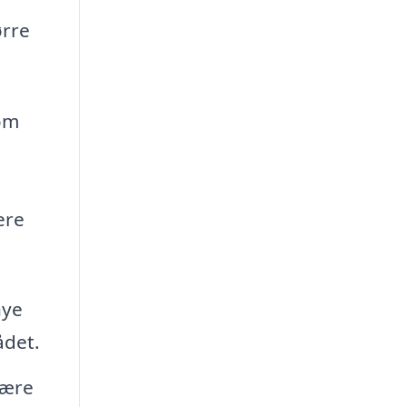
ørre
dom
ere
nye
ådet.
være