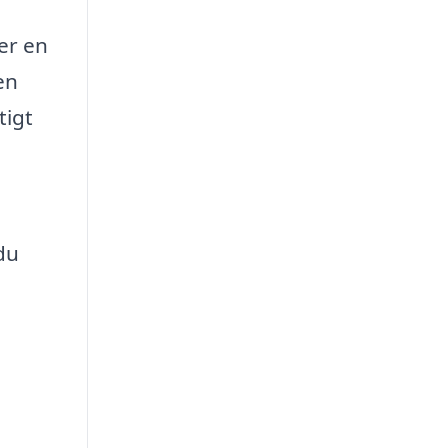
er en
en
tigt
du