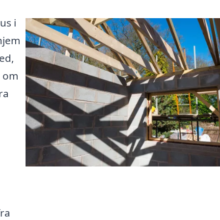
us i
 hjem
ed,
t om
ra
fra