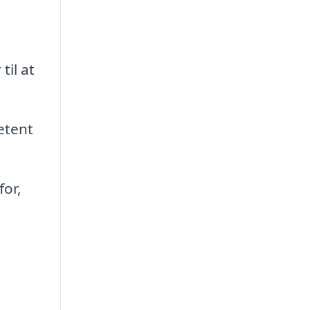
il at
etent
for,