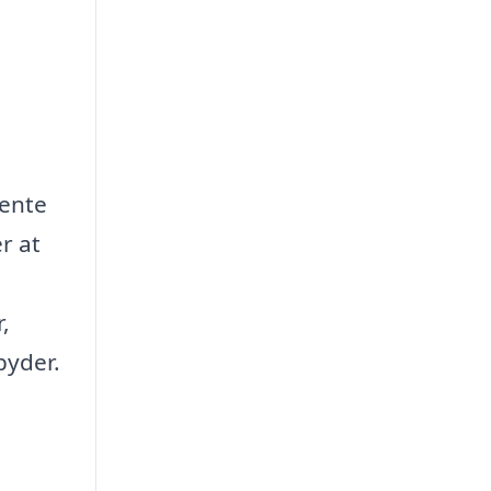
hente
r at
,
byder.