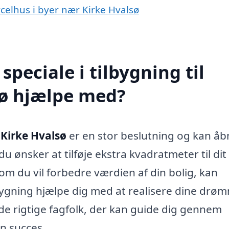
arcelhus i byer nær Kirke Hvalsø
peciale i tilbygning til
sø hjælpe med?
i Kirke Hvalsø
er en stor beslutning og kan åb
 ønsker at tilføje ekstra kvadratmeter til di
r om du vil forbedre værdien af din bolig, kan
lbygning hjælpe dig med at realisere dine drø
de rigtige fagfolk, der kan guide dig gennem
en succes.