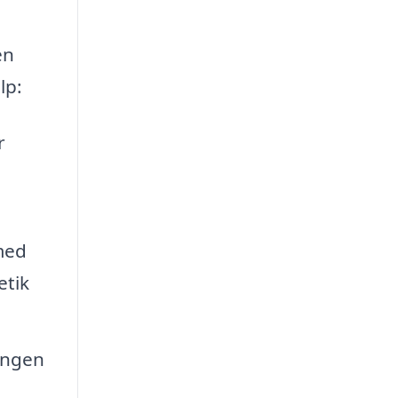
en
lp:
r
med
etik
ningen