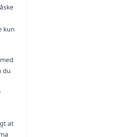
måske
e kun
k med
n du
r
igt at
rma