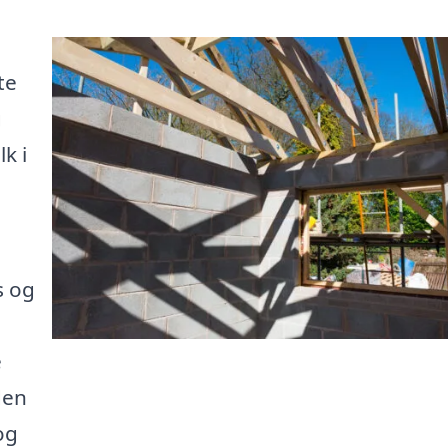
te
g
k i
s og
e
den
og