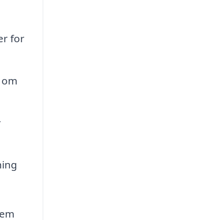
r for
r om
r
ning
jem