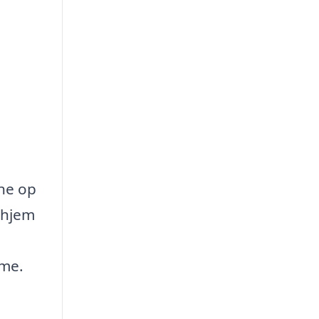
ne op
t hjem
mme.