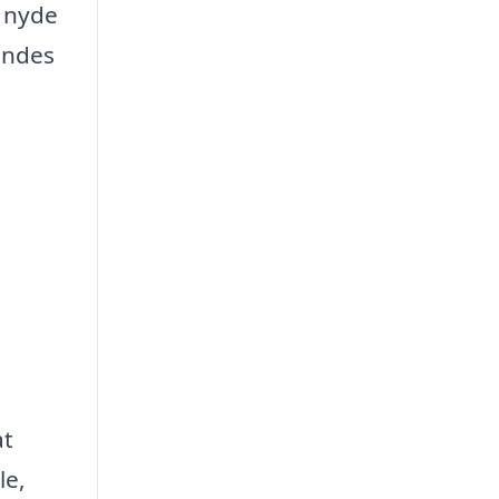
n nyde
indes
at
le,