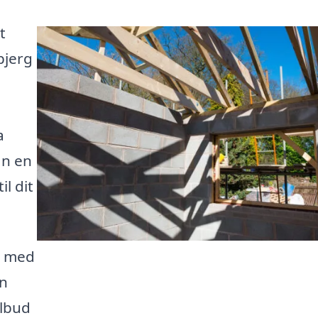
t
bjerg
a
an en
il dit
g med
en
ilbud