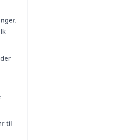
inger,
lk
nder
e
r til