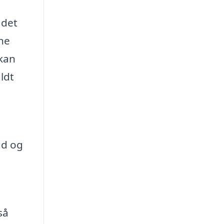
 det
ine
 kan
ldt
ud og
så