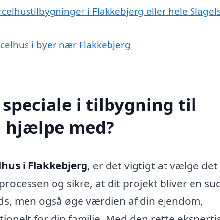
celhustilbygninger i Flakkebjerg eller hele Slagel
arcelhus i byer nær Flakkebjerg
peciale i tilbygning til
g hjælpe med?
lhus i Flakkebjerg
, er det vigtigt at vælge det
rocessen og sikre, at dit projekt bliver en su
lads, men også øge værdien af din ejendom,
ionelt for din familie. Med den rette eksperti