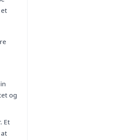
 et
ere
in
tet og
. Et
 at