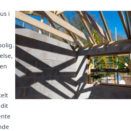
us i
olig.
else,
 en
elt
dit
ente
inde