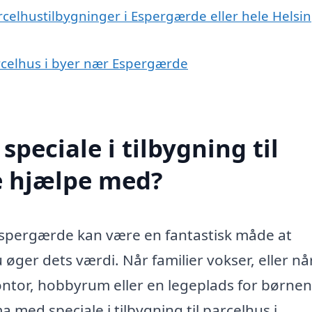
rcelhustilbygninger i Espergærde eller hele Helsi
parcelhus i byer nær Espergærde
peciale i tilbygning til
e hjælpe med?
i Espergærde kan være en fantastisk måde at
øger dets værdi. Når familier vokser, eller nå
ontor, hobbyrum eller en legeplads for børnen
 med speciale i tilbygning til parcelhus i