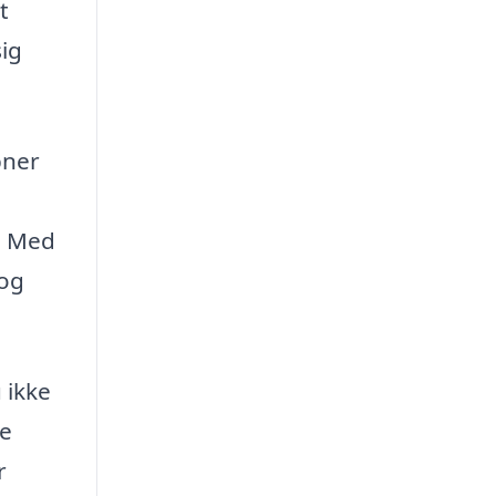
t
sig
bner
. Med
 og
 ikke
le
r