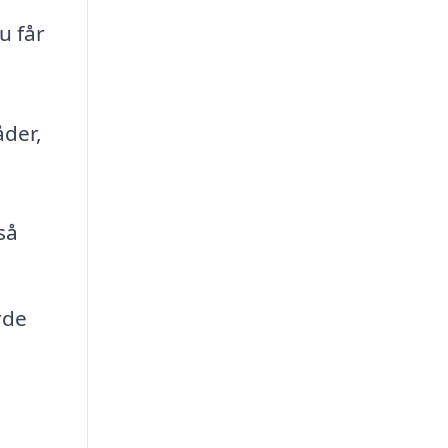
u får
åder,
så
rde