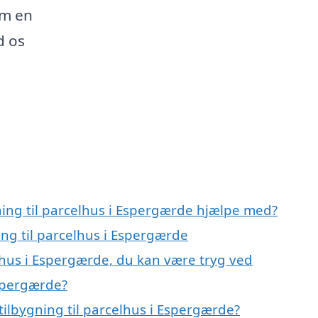
om en
d os
ning til parcelhus i Espergærde hjælpe med?
ing til parcelhus i Espergærde
elhus i Espergærde, du kan være tryg ved
Espergærde?
ilbygning til parcelhus i Espergærde?