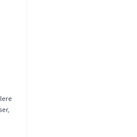
flere
ser,