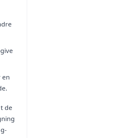
ndre
 give
r en
de.
at de
ygning
ng-