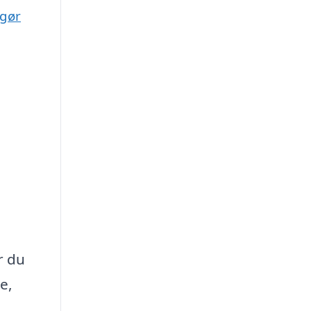
ngør
r du
e,