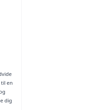
udvide
til en
 og
e dig