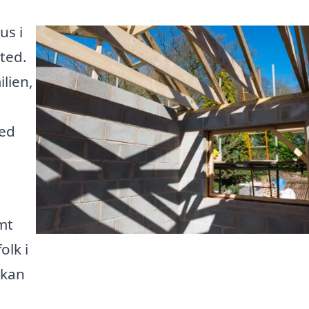
us i
sted.
lien,
Med
mt
olk i
 kan