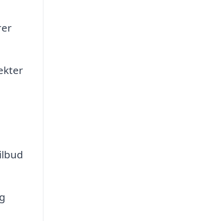
rer
ekter
ilbud
ig