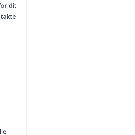
or dit
ntakte
lle