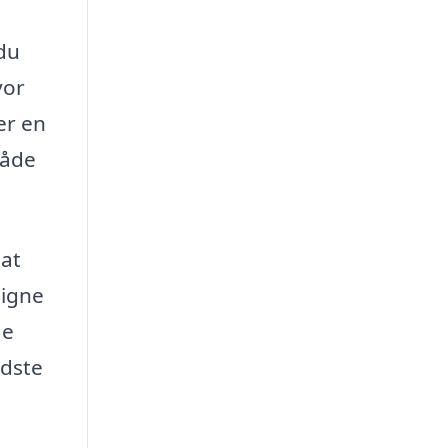
 du
vor
er en
 både
 at
ligne
de
edste