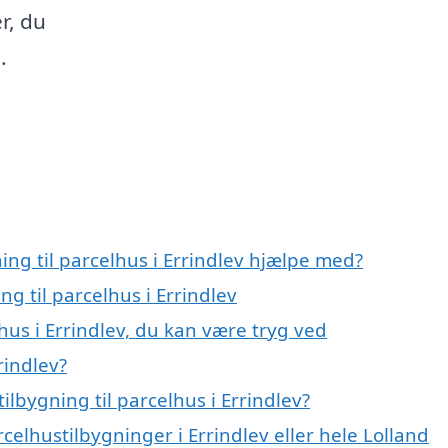
r, du
.
ing til parcelhus i Errindlev hjælpe med?
ng til parcelhus i Errindlev
lhus i Errindlev, du kan være tryg ved
rindlev?
lbygning til parcelhus i Errindlev?
celhustilbygninger i Errindlev eller hele Lolland