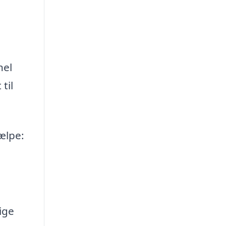
nel
til
ælpe:
ige