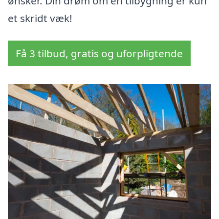
ønsker. Din drøm om en tilbygning er kun
et skridt væk!
Få 3 tilbud, gratis og uforpligtende