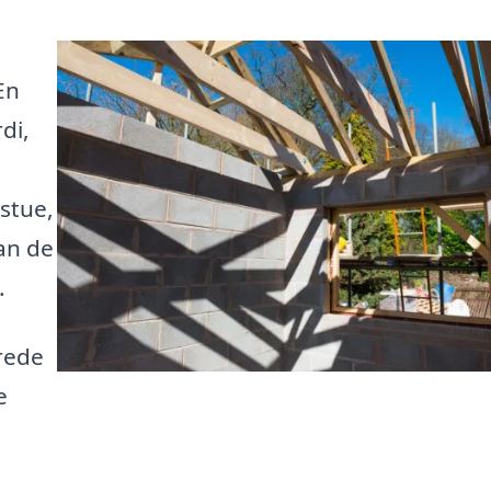
En
di,
stue,
kan de
.
rede
e