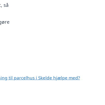
, så
gøre
ning til parcelhus i Skelde hjælpe med?