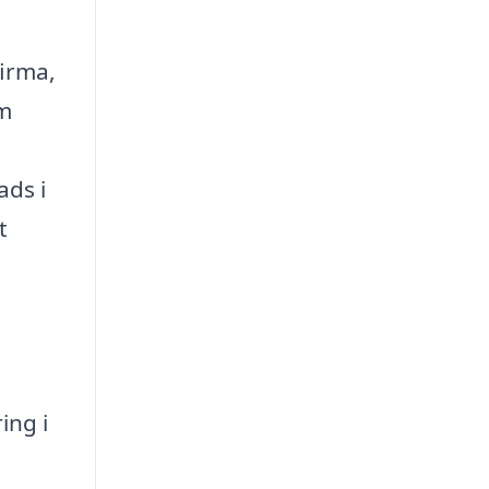
firma,
om
ads i
t
ing i