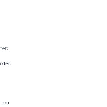
tet:
rder.
t om