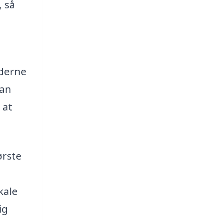
, så
oderne
kan
 at
ørste
kale
ig