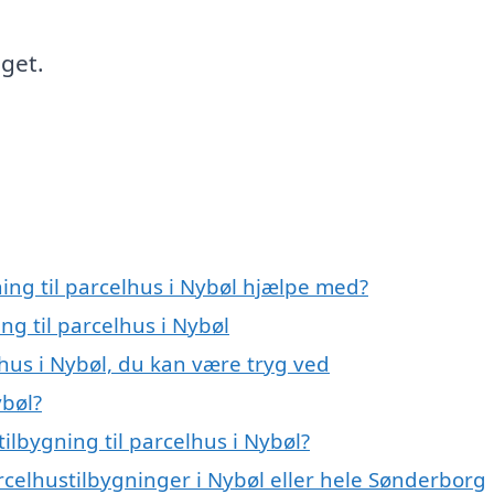
dget.
ning til parcelhus i Nybøl hjælpe med?
ng til parcelhus i Nybøl
lhus i Nybøl, du kan være tryg ved
ybøl?
ilbygning til parcelhus i Nybøl?
rcelhustilbygninger i Nybøl eller hele Sønderborg