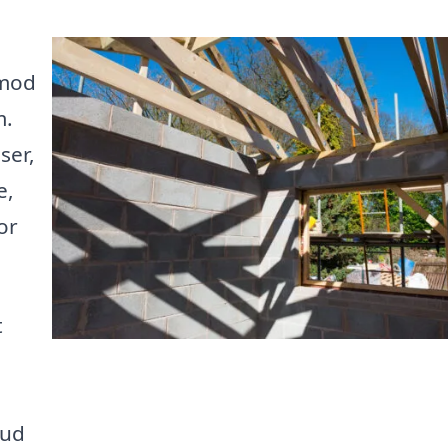
 mod
m.
ser,
e,
or
t
bud