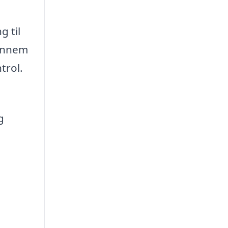
g til
gennem
trol.
g