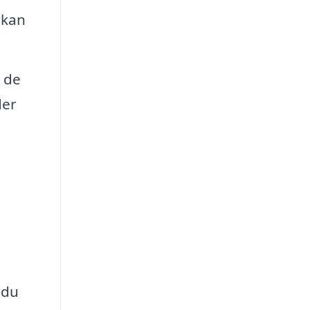
 kan
t de
der
 du