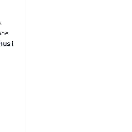
k
nne
hus i