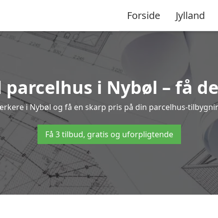
Forside
Jylland
l parcelhus i Nybøl – få d
værkere i Nybøl og få en skarp pris på din parcelhus-tilbygni
Få 3 tilbud, gratis og uforpligtende