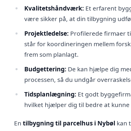
Kvalitetshåndværk:
Et erfarent byg
være sikker på, at din tilbygning udf
Projektledelse:
Profilerede firmaer ti
står for koordineringen mellem forske
frem som planlagt.
Budgettering:
De kan hjælpe dig med 
processen, så du undgår overraskels
Tidsplanlægning:
Et godt byggefirma 
hvilket hjælper dig til bedre at kunn
En
tilbygning til parcelhus i Nybøl
kan t