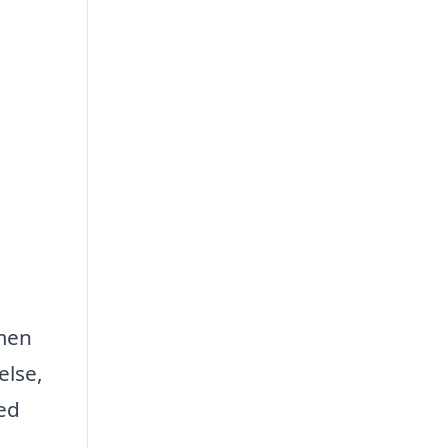
 men
else,
med