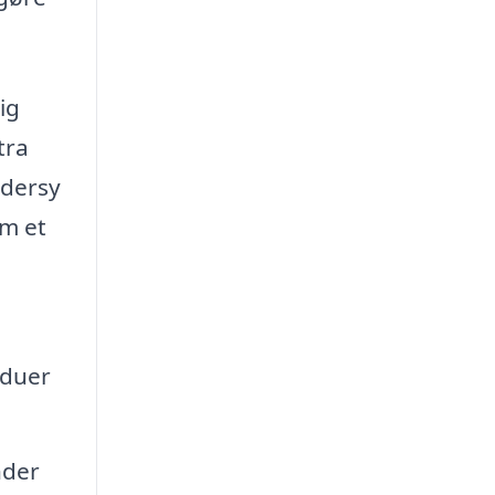
ig
tra
ddersy
om et
nduer
nder