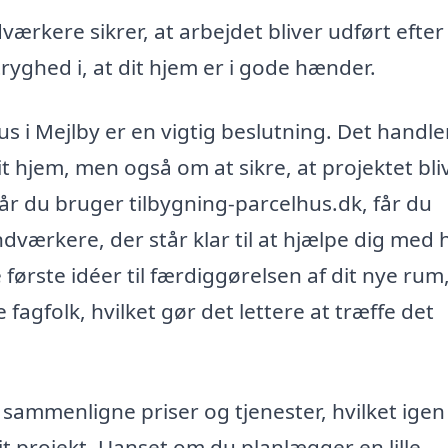
ærkere sikrer, at arbejdet bliver udført efter
tryghed i, at dit hjem er i gode hænder.
hus i Mejlby er en vigtig beslutning. Det handle
it hjem, men også om at sikre, at projektet bli
år du bruger tilbygning-parcelhus.dk, får du
værkere, der står klar til at hjælpe dig med 
e første idéer til færdiggørelsen af dit nye rum
e fagfolk, hvilket gør det lettere at træffe det
 sammenligne priser og tjenester, hvilket igen
dit projekt. Uanset om du planlægger en lille