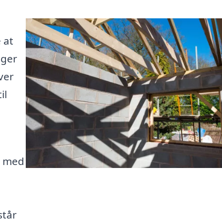
 at
øger
ver
il
g med
står