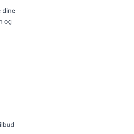
e dine
en og
tilbud