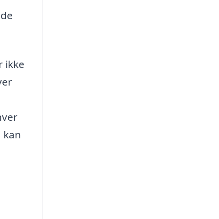
 de
r ikke
ver
hver
, kan