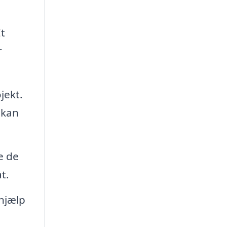
t
r
jekt.
 kan
e de
t.
hjælp