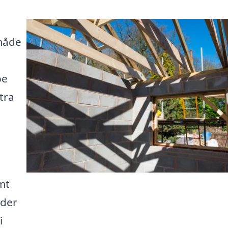
måde
be
stra
mt
 der
i