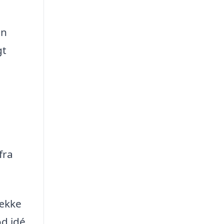
an
gt
fra
række
od idé