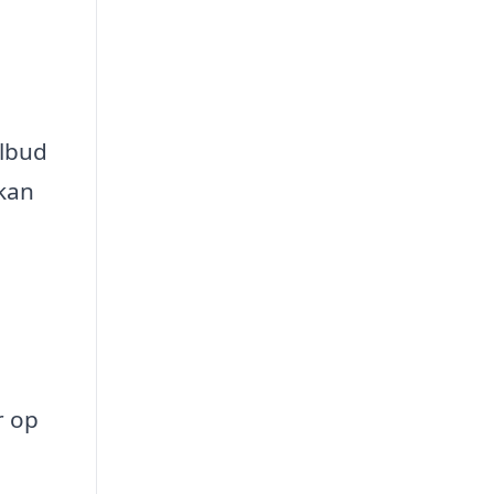
ilbud
 kan
r op