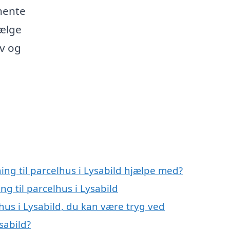
dhente
vælge
ov og
ing til parcelhus i Lysabild hjælpe med?
ng til parcelhus i Lysabild
lhus i Lysabild, du kan være tryg ved
sabild?