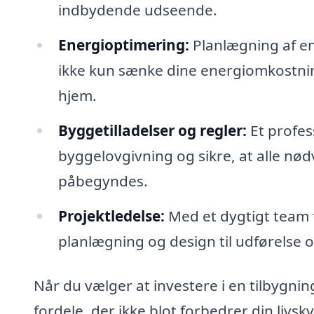
indbydende udseende.
Energioptimering:
Planlægning af en
ikke kun sænke dine energiomkostnin
hjem.
Byggetilladelser og regler:
Et profess
byggelovgivning og sikre, at alle nødv
påbegyndes.
Projektledelse:
Med et dygtigt team f
planlægning og design til udførelse o
Når du vælger at investere i en tilbygnin
fordele, der ikke blot forbedrer din livs