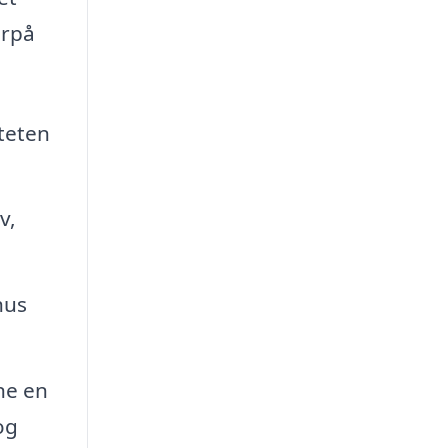
orpå
iteten
v,
hus
ne en
og