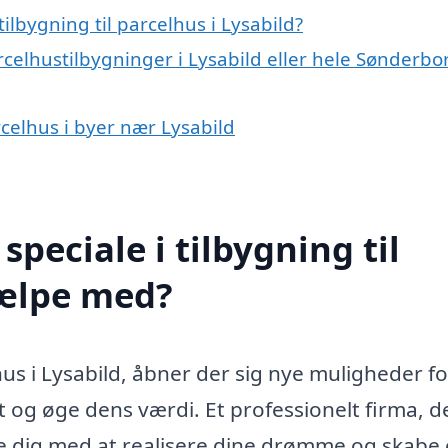
lbygning til parcelhus i Lysabild?
rcelhustilbygninger i Lysabild eller hele Sønderbo
arcelhus i byer nær Lysabild
peciale i tilbygning til
jælpe med?
hus i Lysabild, åbner der sig nye muligheder fo
t og øge dens værdi. Et professionelt firma, d
lpe dig med at realisere dine drømme og skabe 