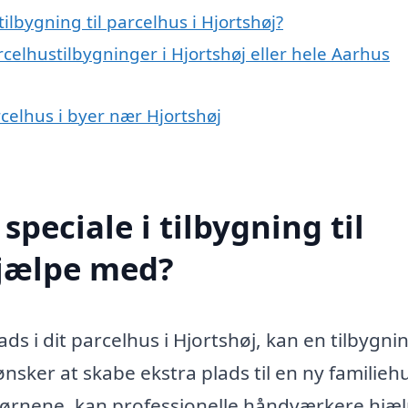
lbygning til parcelhus i Hjortshøj?
celhustilbygninger i Hjortshøj eller hele Aarhus
arcelhus i byer nær Hjortshøj
peciale i tilbygning til
hjælpe med?
ds i dit parcelhus i Hjortshøj, kan en tilbygni
nsker at skabe ekstra plads til en ny familieh
l børnene, kan professionelle håndværkere hjæ