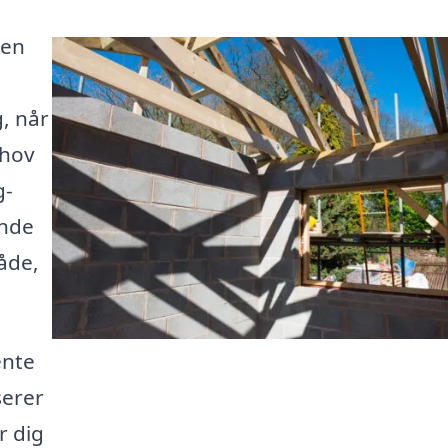
 en
, når
ehov
g-
inde
åde,
ente
serer
r dig