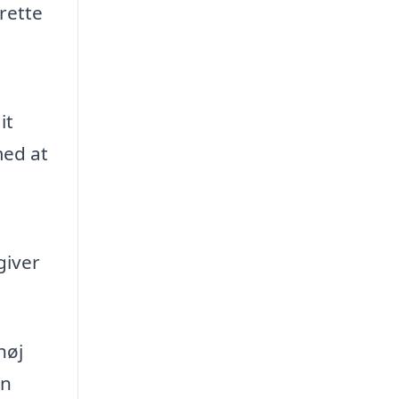
rette
it
med at
giver
høj
en