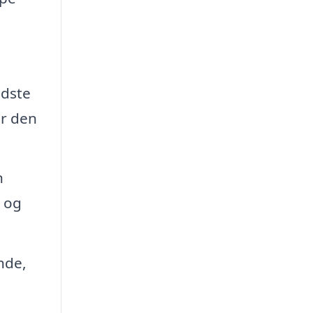
edste
er den
n
e og
nde,