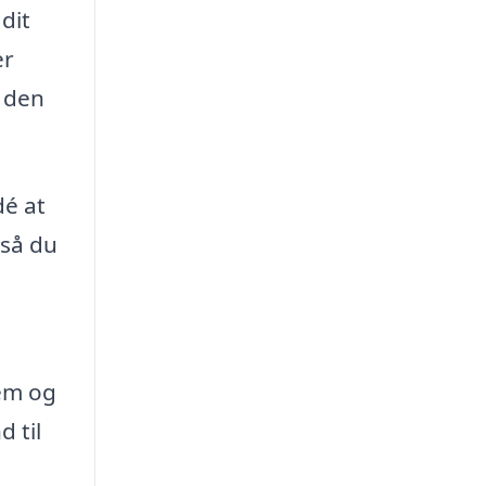
dit
er
a den
dé at
 så du
jem og
d til