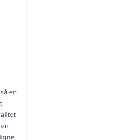
så en
t
alitet
n en
ligne