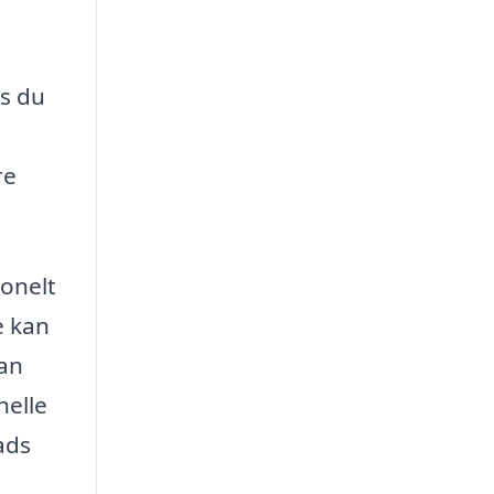
s du
re
ionelt
e kan
dan
nelle
ads