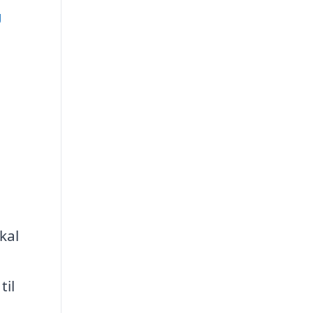
g
kal
til