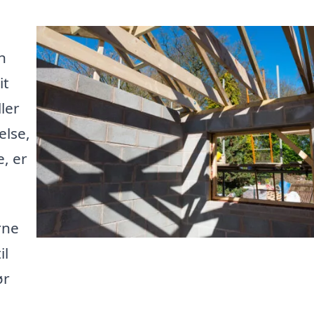
n
it
ler
else,
, er
rne
il
ør