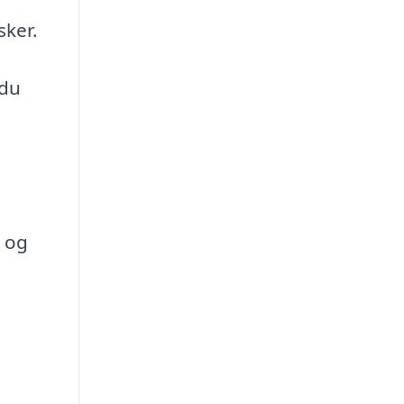
sker.
 du
r og