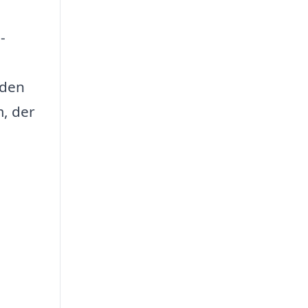
-
 den
m, der