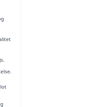
og
litet
s.
kelse.
blot
og