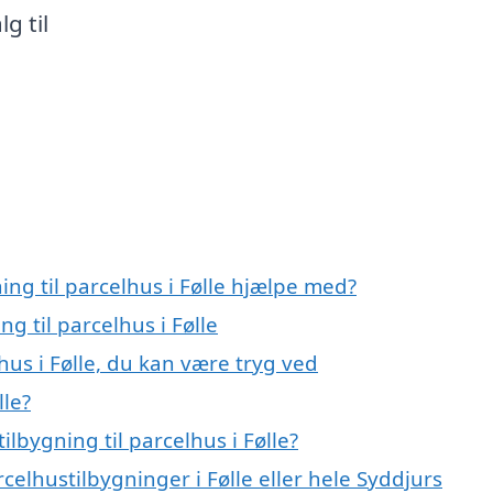
g til
ing til parcelhus i Følle hjælpe med?
ng til parcelhus i Følle
lhus i Følle, du kan være tryg ved
lle?
lbygning til parcelhus i Følle?
celhustilbygninger i Følle eller hele Syddjurs