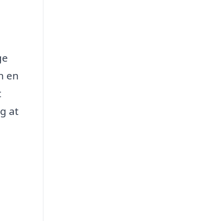
ge
n en
t
og at