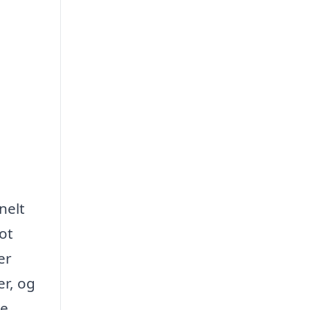
nelt
ot
er
er, og
de