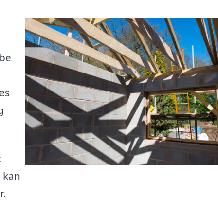
abe
res
g
t
r kan
r.