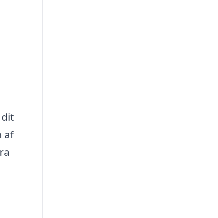
 dit
 af
fra