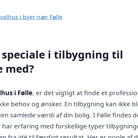
rcelhus i byer nær Følle
peciale i tilbygning til
pe med?
lhus i Følle
, er det vigtigt at finde et professio
ke behov og ønsker. En tilbygning kan ikke bl
en samlede værdi af din bolig. I Følle findes d
 har erfaring med forskellige typer tilbygning
fra idé til færdigt resultat. Her er nogle af 