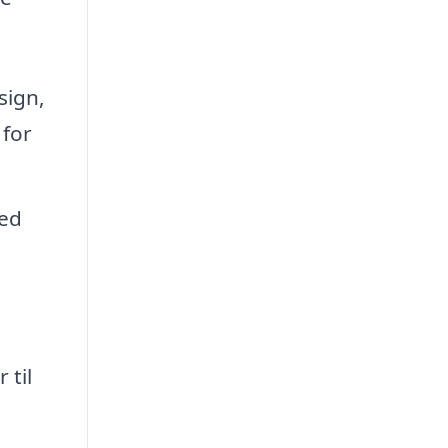
sign,
 for
med
 til