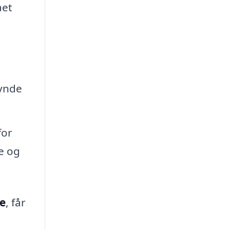
aet
gynde
for
e og
le
, får