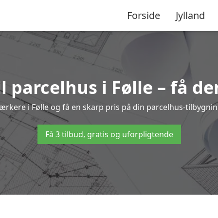
Forside
Jylland
l parcelhus i Følle – få d
værkere i Følle og få en skarp pris på din parcelhus-tilbygni
Få 3 tilbud, gratis og uforpligtende