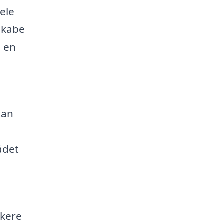
hele
skabe
n en
kan
ådet
rkere