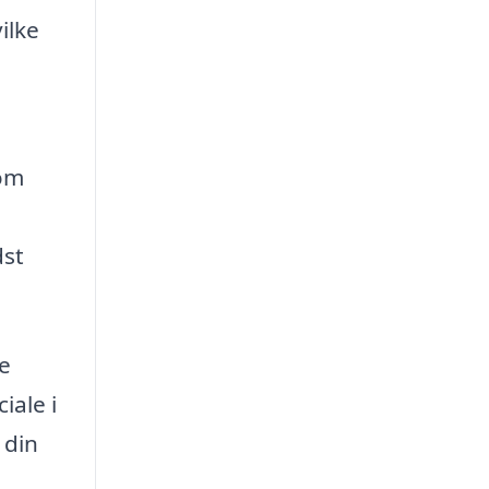
ilke
som
dst
ne
iale i
 din