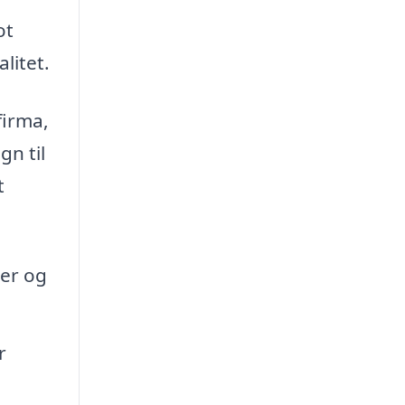
ot
litet.
firma,
gn til
t
der og
r