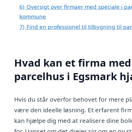
6)
Oversigt over firmaer med speciale i pa
kommune
7)
Find en professionel til tilbygning til 
Hvad kan et firma med s
parcelhus i Egsmark h
Hvis du står overfor behovet for mere pla
være den ideelle løsning. Et erfarent firma
kan hjælpe dig med at realisere dine bo
for. Uanset om det drejer sig om en ny st