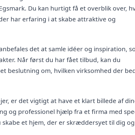
i Egsmark. Du kan hurtigt få et overblik over, hv
der har erfaring i at skabe attraktive og
nbefales det at samle idéer og inspiration, 
er. Når først du har fået tilbud, kan du
t beslutning om, hvilken virksomhed der be
r, er det vigtigt at have et klart billede af di
g og professionel hjælp fra et firma med spec
u skabe et hjem, der er skræddersyet til dig og