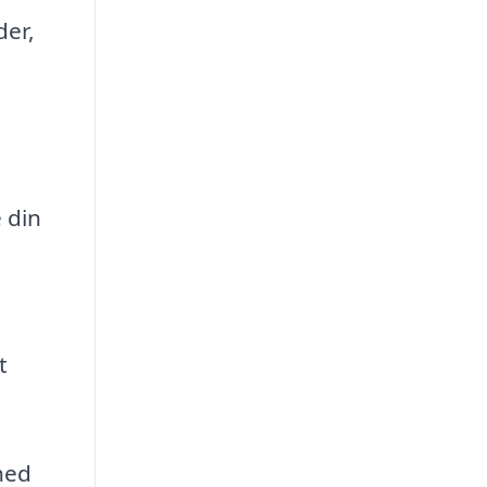
der,
 din
t
hed