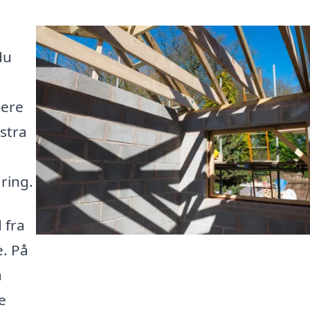
du
mere
kstra
ring.
 fra
e. På
å
e