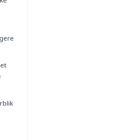
kke
ngere
et
e
rblik