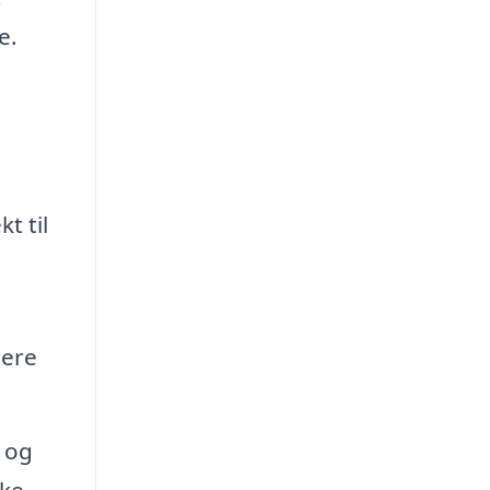
e.
t til
tere
r og