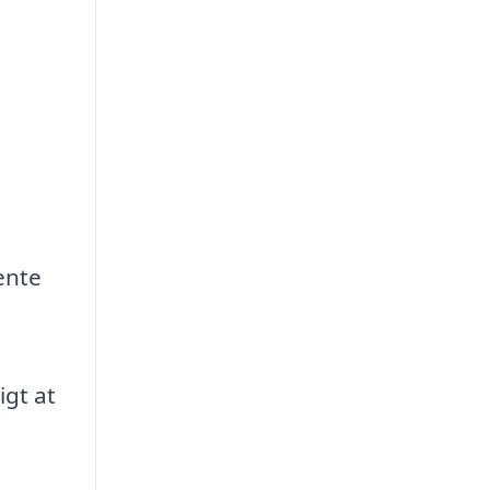
ente
igt at