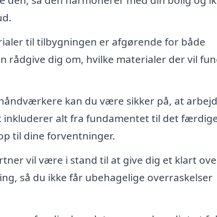
re den, så den harmonerer med din bolig og i
ud.
ialer til tilbygningen er afgørende for både
an rådgive dig om, hvilke materialer der vil fu
åndværkere kan du være sikker på, at arbejd
t inkluderer alt fra fundamentet til det færdig
 op til dine forventninger.
r vil være i stand til at give dig et klart ove
ng, så du ikke får ubehagelige overraskelser