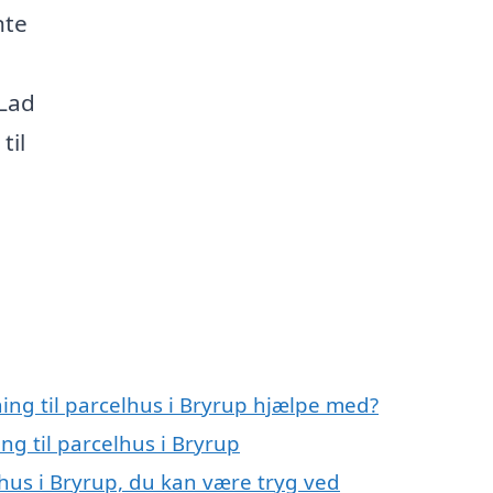
nte
 Lad
til
ning til parcelhus i Bryrup hjælpe med?
ng til parcelhus i Bryrup
lhus i Bryrup, du kan være tryg ved