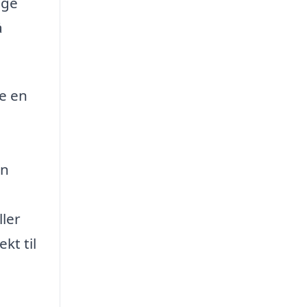
lge
å
e en
en
ller
kt til