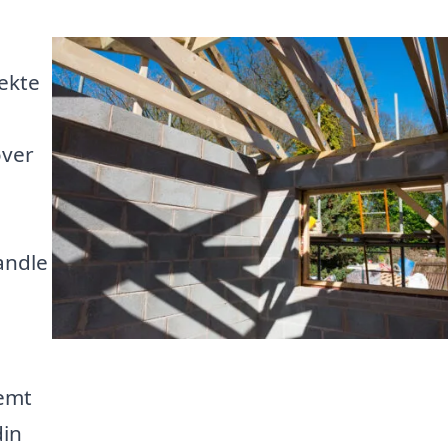
ekte
øver
andle
nemt
din