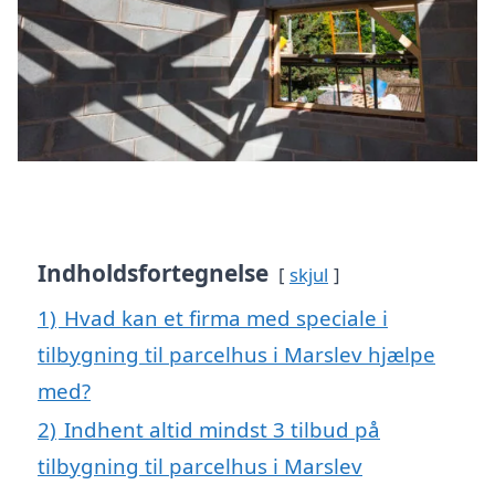
Indholdsfortegnelse
skjul
1)
Hvad kan et firma med speciale i
tilbygning til parcelhus i Marslev hjælpe
med?
2)
Indhent altid mindst 3 tilbud på
tilbygning til parcelhus i Marslev